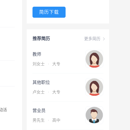
简历下载
推荐简历
更多简历
教师
刘女士
·
大专
其他职位
卢女士
·
大专
动活
营业员
男先生
·
高中