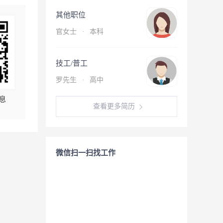
其他职位
官女士
·
本科
技工/普工
罗先生
·
高中
息
查看更多简历
微信扫一扫找工作