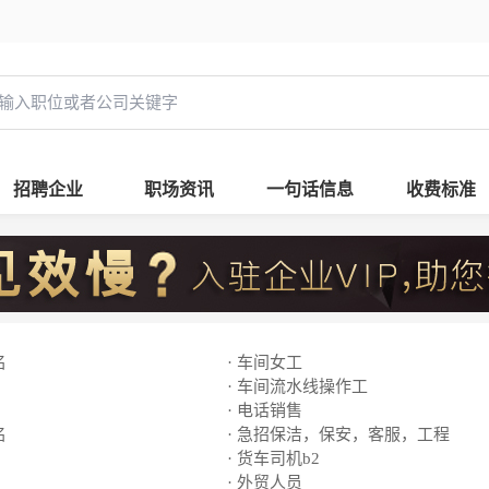
招聘企业
职场资讯
一句话信息
收费标准
名
· 车间女工
· 车间流水线操作工
· 电话销售
名
· 急招保洁，保安，客服，工程
· 货车司机b2
· 外贸人员