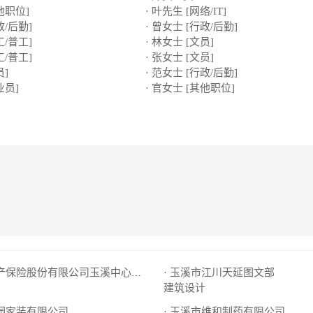
他职位]
· 叶先生 [网络/IT]
政/后勤]
· 曾女士 [行政/后勤]
工/普工]
· 林女士 [文员]
工/普工]
· 张女士 [文员]
员]
· 范女士 [行政/后勤]
业员]
· 官女士 [其他职位]
· 玉溪市江川天延图文部
· 永安财产保险股份有限公司玉溪中心支公司
建筑设计
家园家装有限公司
· 玉溪市维和制药有限公司