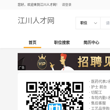
您好，欢迎来到江川人才网！
请登录
江川人才网
职位
首页
职位搜索
简历中心
广告
· 医药代表2
· 护士 前台
· 切配工
· 车险内勤1
· 售后客服
· 工艺品导购