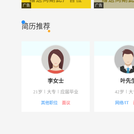
主管
云南知青养生养
市场营销
广告
广告
钣金
云南光华汽车销
普通工人
简历推荐
专车司机
云南摩顶汽车服
普通工人
区域经理
昆明众和商贸有
市场营销
业务员
玉溪专筑装饰设
市场营销
投标专员
青楚建筑工程设
市场营销
李女士
叶先
行政专员
云南同振建设工
行政人事
21岁
大专
应届毕业
42岁
大
保安/水电工
昆明玟巍商务有
普通工人
5000元
其他职位
面议
网络/IT