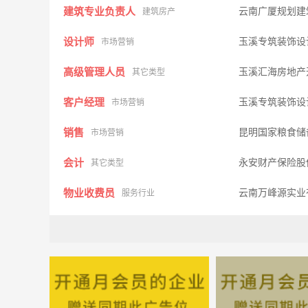
建筑专业负责人
云南广厦规划建
建筑房产
设计师
玉溪专筑装饰设
市场营销
高级管理人员
玉溪汇海房地产
其它类型
客户经理
玉溪专筑装饰设
市场营销
销售
昆明国家粮食储
市场营销
会计
永安财产保险股
其它类型
物业收费员
云南万峰源实业
服务行业
行政人事专员
云南邦硕建设工
行政人事
注册监理工程师（建设
玉溪市安泰建设
市场营销
行政专员
紫杉建筑设计股
行政人事